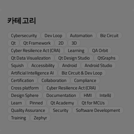
카테고리
Cybersecurity
Dev Loop
Automation
Biz Circuit
Qt
Qt Framework
2D
3D
Cyber Resilience Act (CRA)
Learning
QA Orbit
Qt Data Visualization
Qt Design Studio
QtGraphs
Squish
Accessibility
Android
Android Studio
Artificial Intelligence AI
Biz Circuit & Dev Loop
Certification
Collaboration
Compliance
Cross platform
Cyber Resilience Act (CRA)
Design Sphere
Documentation
HMI
IntelliJ
Learn
Pinned
Qt Academy
Qt for MCUs
Quality Assurance
Security
Software Development
Training
Zephyr