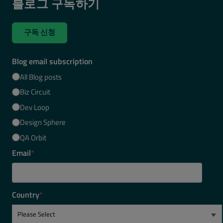
블로그 구독하기
구독 신청
Blog email subscription
All Blog posts
Biz Circuit
Dev Loop
Design Sphere
QA Orbit
Email
*
Country
*