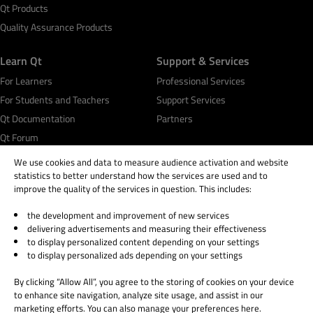
Qt Products
Quality Assurance Products
Learn Qt
Support & Services
For Learners
Professional Services
For Students and Teachers
Support Services
Qt Documentation
Partners
Qt Forum
We use cookies and data to measure audience activation and website
statistics to better understand how the services are used and to
improve the quality of the services in question. This includes:
the development and improvement of new services
© 2026 The Qt Company
delivering advertisements and measuring their effectiveness
Legal Notice
to display personalized content depending on your settings
Privacy and Cookie Policy
to display personalized ads depending on your settings
Terms & Conditions
By clicking “Allow All”, you agree to the storing of cookies on your device
Trust Center
to enhance site navigation, analyze site usage, and assist in our
Cookie Settings
marketing efforts. You can also manage your preferences here.