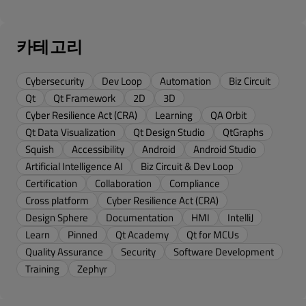
카테고리
Cybersecurity
Dev Loop
Automation
Biz Circuit
Qt
Qt Framework
2D
3D
Cyber Resilience Act (CRA)
Learning
QA Orbit
Qt Data Visualization
Qt Design Studio
QtGraphs
Squish
Accessibility
Android
Android Studio
Artificial Intelligence AI
Biz Circuit & Dev Loop
Certification
Collaboration
Compliance
Cross platform
Cyber Resilience Act (CRA)
Design Sphere
Documentation
HMI
IntelliJ
Learn
Pinned
Qt Academy
Qt for MCUs
Quality Assurance
Security
Software Development
Training
Zephyr