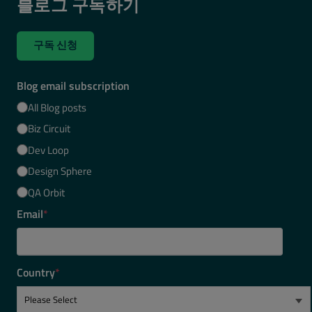
블로그 구독하기
구독 신청
Blog email subscription
All Blog posts
Biz Circuit
Dev Loop
Design Sphere
QA Orbit
Email
*
Country
*