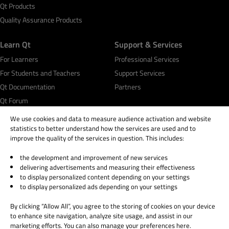
Qt Products
Quality Assurance Products
Learn Qt
Support & Services
For Learners
Professional Services
For Students and Teachers
Support Services
Qt Documentation
Partners
Qt Forum
We use cookies and data to measure audience activation and website
statistics to better understand how the services are used and to
improve the quality of the services in question. This includes:
the development and improvement of new services
© 2026 The Qt Company
delivering advertisements and measuring their effectiveness
Legal Notice
to display personalized content depending on your settings
Privacy and Cookie Policy
to display personalized ads depending on your settings
Terms & Conditions
By clicking “Allow All”, you agree to the storing of cookies on your device
Trust Center
to enhance site navigation, analyze site usage, and assist in our
Cookie Settings
marketing efforts. You can also manage your preferences here.