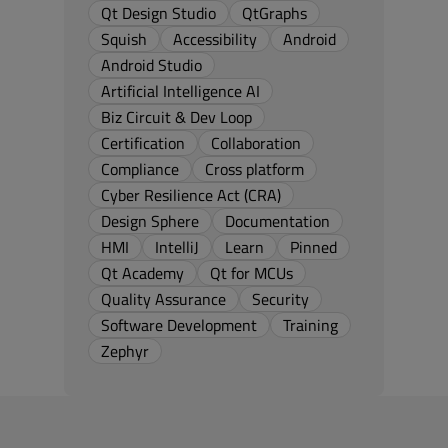
Qt Design Studio
QtGraphs
Squish
Accessibility
Android
Android Studio
Artificial Intelligence AI
Biz Circuit & Dev Loop
Certification
Collaboration
Compliance
Cross platform
Cyber Resilience Act (CRA)
Design Sphere
Documentation
HMI
IntelliJ
Learn
Pinned
Qt Academy
Qt for MCUs
Quality Assurance
Security
Software Development
Training
Zephyr