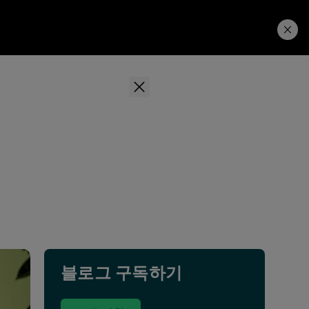
Learning Hub
Price. Buy.
Download. Try.
블로그 구독하기