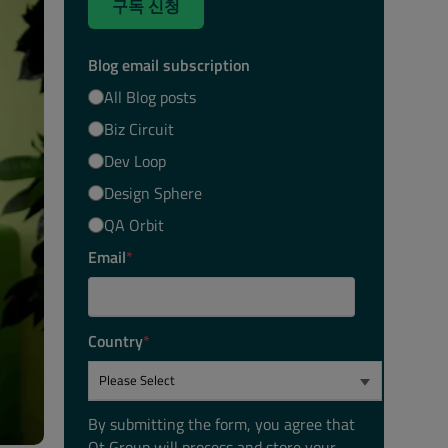
구독 신청
Blog email subscription
All Blog posts
Biz Circuit
Dev Loop
Design Sphere
QA Orbit
Email
*
Country
*
By submitting the form, you agree that
Qt Group will process and store your