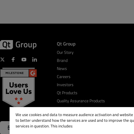
Qt Group
Our Story
Brand
News
Careers
Investors
Qt Products
Quality Assurance Products
We use cookies and data to measure audience activation and website s
to better understand how the services are used and to improve the qua
services in question. This includes:
문의하기