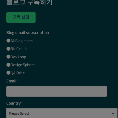
블로그 구독하기
구독 신청
Blog email subscription
All Blog posts
Biz Circuit
Dev Loop
Design Sphere
QA Orbit
Email
*
Country
*