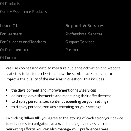
Qt Products
Quality Assurance Products
Learn Qt
Support & Services
For Learners
Professional Services
For Students and Teachers
Support Services
Qt Documentation
Partners
Qt Forum
We use cookies and data to measure audience activation and website
statistics to better understand how the services are used and to
improve the quality of the services in question. This includes:
the development and improvement of new services
© 2026 The Qt Company
delivering advertisements and measuring their effectiveness
Legal Notice
to display personalized content depending on your settings
Privacy and Cookie Policy
to display personalized ads depending on your settings
Terms & Conditions
By clicking “Allow All”, you agree to the storing of cookies on your device
Trust Center
to enhance site navigation, analyze site usage, and assist in our
Cookie Settings
marketing efforts. You can also manage your preferences here.