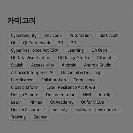
카테고리
Cybersecurity
Dev Loop
Automation
Biz Circuit
Qt
Qt Framework
2D
3D
Cyber Resilience Act (CRA)
Learning
QA Orbit
Qt Data Visualization
Qt Design Studio
QtGraphs
Squish
Accessibility
Android
Android Studio
Artificial Intelligence AI
Biz Circuit & Dev Loop
Certification
Collaboration
Compliance
Cross platform
Cyber Resilience Act (CRA)
Design Sphere
Documentation
HMI
IntelliJ
Learn
Pinned
Qt Academy
Qt for MCUs
Quality Assurance
Security
Software Development
Training
Zephyr