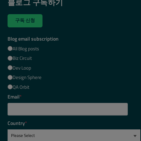
블로그 구독하기
구독 신청
Blog email subscription
All Blog posts
Biz Circuit
Dev Loop
Design Sphere
QA Orbit
Email
*
Country
*