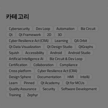
카테고리
Cybersecurity
Dev Loop
Automation
Biz Circuit
Qt
Qt Framework
2D
3D
Cyber Resilience Act (CRA)
Learning
QA Orbit
Qt Data Visualization
Qt Design Studio
QtGraphs
Squish
Accessibility
Android
Android Studio
Artificial Intelligence AI
Biz Circuit & Dev Loop
Certification
Collaboration
Compliance
Cross platform
Cyber Resilience Act (CRA)
Design Sphere
Documentation
HMI
IntelliJ
Learn
Pinned
Qt Academy
Qt for MCUs
Quality Assurance
Security
Software Development
Training
Zephyr