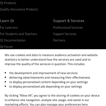
Qt Products
Quality Assurance Products
Learn Qt
Support & Services
For Learners
Professional Services
For Students and Teachers
Support Services
Qt Documentation
Partners
Qt Forum
We use cookies and data to measure audience activation and website
statistics to better understand how the services are used and to
improve the quality of the services in question. This includes:
the development and improvement of new services
© 2026 The Qt Company
delivering advertisements and measuring their effectiveness
Legal Notice
to display personalized content depending on your settings
Privacy and Cookie Policy
to display personalized ads depending on your settings
Terms & Conditions
By clicking “Allow All”, you agree to the storing of cookies on your device
Trust Center
to enhance site navigation, analyze site usage, and assist in our
Cookie Settings
marketing efforts. You can also manage your preferences here.