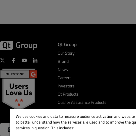
Qt Group
Our Story
Brand
News
Careers
Investors
Qt Products
Quality Assurance Products
We use cookies and data to measure audience activation and website s
to better understand how the services are used and to improve the qua
services in question. This includes:
문의하기