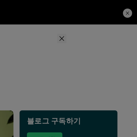
Learning Hub
Price. Buy.
Download. Try.
블로그 구독하기