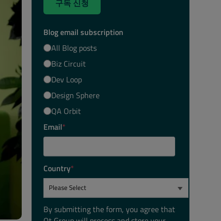
구독 신청
Blog email subscription
All Blog posts
Biz Circuit
Dev Loop
Design Sphere
QA Orbit
Email
*
Country
*
By submitting the form, you agree that
Qt Group will process and store your