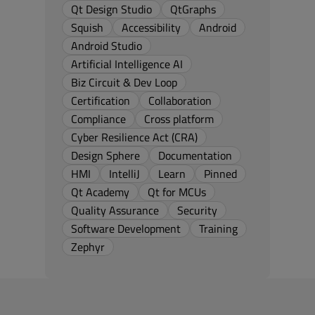
Qt Design Studio
QtGraphs
Squish
Accessibility
Android
Android Studio
Artificial Intelligence AI
Biz Circuit & Dev Loop
Certification
Collaboration
Compliance
Cross platform
Cyber Resilience Act (CRA)
Design Sphere
Documentation
HMI
IntelliJ
Learn
Pinned
Qt Academy
Qt for MCUs
Quality Assurance
Security
Software Development
Training
Zephyr