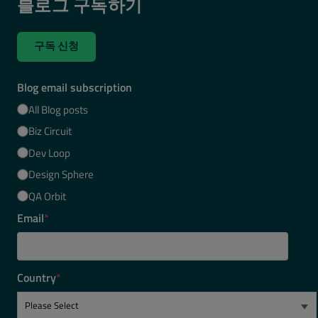
블로그 구독하기
구독 신청
Blog email subscription
All Blog posts
Biz Circuit
Dev Loop
Design Sphere
QA Orbit
Email
*
Country
*