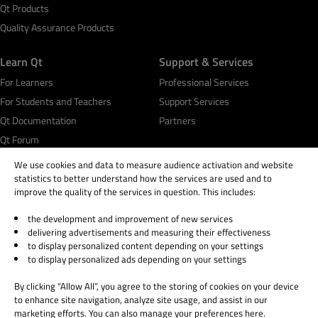
Qt Products
Quality Assurance Products
Learn Qt
Support & Services
For Learners
Professional Services
For Students and Teachers
Support Services
Qt Documentation
Partners
Qt Forum
We use cookies and data to measure audience activation and website
statistics to better understand how the services are used and to
improve the quality of the services in question. This includes:
the development and improvement of new services
© 2026 The Qt Company
delivering advertisements and measuring their effectiveness
Legal Notice
to display personalized content depending on your settings
Privacy and Cookie Policy
to display personalized ads depending on your settings
Terms & Conditions
By clicking “Allow All”, you agree to the storing of cookies on your device
Trust Center
to enhance site navigation, analyze site usage, and assist in our
Cookie Settings
marketing efforts. You can also manage your preferences here.