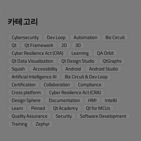
카테고리
Cybersecurity
Dev Loop
Automation
Biz Circuit
Qt
Qt Framework
2D
3D
Cyber Resilience Act (CRA)
Learning
QA Orbit
Qt Data Visualization
Qt Design Studio
QtGraphs
Squish
Accessibility
Android
Android Studio
Artificial Intelligence AI
Biz Circuit & Dev Loop
Certification
Collaboration
Compliance
Cross platform
Cyber Resilience Act (CRA)
Design Sphere
Documentation
HMI
IntelliJ
Learn
Pinned
Qt Academy
Qt for MCUs
Quality Assurance
Security
Software Development
Training
Zephyr