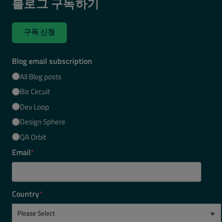
블로그 구독하기
구독 신청
Blog email subscription
All Blog posts
Biz Circuit
Dev Loop
Design Sphere
QA Orbit
Email
*
Country
*