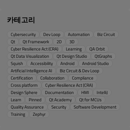
카테고리
Cybersecurity
Dev Loop
Automation
Biz Circuit
Qt
Qt Framework
2D
3D
Cyber Resilience Act (CRA)
Learning
QA Orbit
Qt Data Visualization
Qt Design Studio
QtGraphs
Squish
Accessibility
Android
Android Studio
Artificial Intelligence AI
Biz Circuit & Dev Loop
Certification
Collaboration
Compliance
Cross platform
Cyber Resilience Act (CRA)
Design Sphere
Documentation
HMI
IntelliJ
Learn
Pinned
Qt Academy
Qt for MCUs
Quality Assurance
Security
Software Development
Training
Zephyr