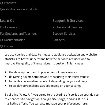
Qt Products
Quality Assurance Products
Learn Qt
Support & Services
For Learners
Professional Services
For Students and Teachers
Support Services
Qt Documentation
Partners
Qt Forum
We use cookies and data to measure audience activation and website
statistics to better understand how the services are used and to
improve the quality of the services in question. This includes:
the development and improvement of new services
© 2026 The Qt Company
delivering advertisements and measuring their effectiveness
Legal Notice
to display personalized content depending on your settings
Privacy and Cookie Policy
to display personalized ads depending on your settings
Terms & Conditions
By clicking “Allow All”, you agree to the storing of cookies on your device
Trust Center
to enhance site navigation, analyze site usage, and assist in our
Cookie Settings
marketing efforts. You can also manage your preferences here.