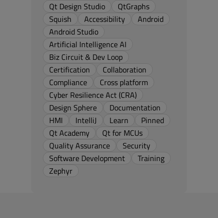
Qt Design Studio
QtGraphs
Squish
Accessibility
Android
Android Studio
Artificial Intelligence AI
Biz Circuit & Dev Loop
Certification
Collaboration
Compliance
Cross platform
Cyber Resilience Act (CRA)
Design Sphere
Documentation
HMI
IntelliJ
Learn
Pinned
Qt Academy
Qt for MCUs
Quality Assurance
Security
Software Development
Training
Zephyr