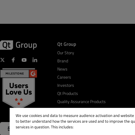
Qt Group
Our Story
Brand
News
Careers
Investors
Qt Products
Quality Assurance Products
We use cookies and data to measure audience activation and website s
to better understand how the services are used and to improve the qua
services in question. This includes:
문의하기