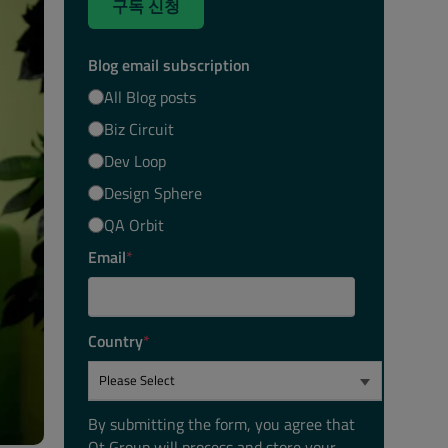
구독 신청
Blog email subscription
All Blog posts
Biz Circuit
Dev Loop
Design Sphere
QA Orbit
Email
*
Country
*
By submitting the form, you agree that
Qt Group will process and store your