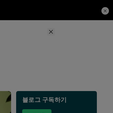
Learning Hub
Price. Buy.
Download. Try.
블로그 구독하기