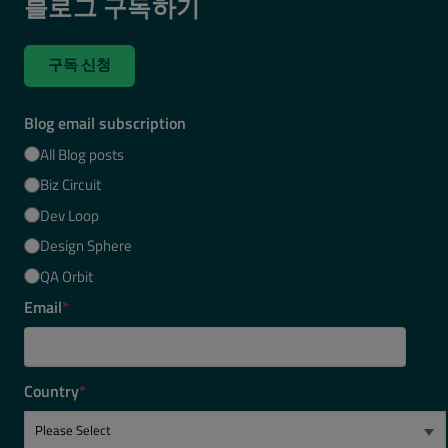
블로그 구독하기
구독 신청
Blog email subscription
All Blog posts
Biz Circuit
Dev Loop
Design Sphere
QA Orbit
Email
*
Country
*