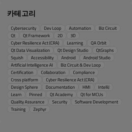
카테고리
Cybersecurity
Dev Loop
Automation
Biz Circuit
Qt
Qt Framework
2D
3D
Cyber Resilience Act (CRA)
Learning
QA Orbit
Qt Data Visualization
Qt Design Studio
QtGraphs
Squish
Accessibility
Android
Android Studio
Artificial Intelligence AI
Biz Circuit & Dev Loop
Certification
Collaboration
Compliance
Cross platform
Cyber Resilience Act (CRA)
Design Sphere
Documentation
HMI
IntelliJ
Learn
Pinned
Qt Academy
Qt for MCUs
Quality Assurance
Security
Software Development
Training
Zephyr