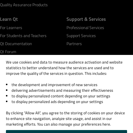
Quality Assurance Products
Learn Qt
Support & Services
For Learners
Professional Services
For Students and Teachers
Support Services
Qt Documentation
Partners
Qt Forum
We use cookies and data to measure audience activation and website
statistics to better understand how the services are used and to
improve the quality of the services in question. This includes:
the development and improvement of new services
© 2026 The Qt Company
delivering advertisements and measuring their effectiveness
Legal Notice
to display personalized content depending on your settings
Privacy and Cookie Policy
to display personalized ads depending on your settings
Terms & Conditions
By clicking “Allow All”, you agree to the storing of cookies on your device
Trust Center
to enhance site navigation, analyze site usage, and assist in our
Cookie Settings
marketing efforts. You can also manage your preferences here.
Email Preferences