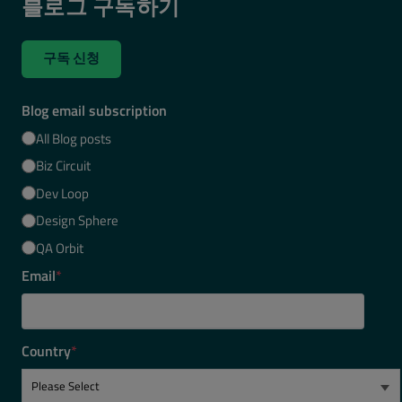
블로그 구독하기
구독 신청
Blog email subscription
All Blog posts
Biz Circuit
Dev Loop
Design Sphere
QA Orbit
Email
*
Country
*