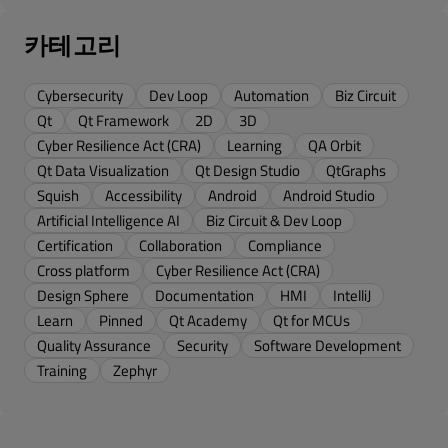
카테고리
Cybersecurity
Dev Loop
Automation
Biz Circuit
Qt
Qt Framework
2D
3D
Cyber Resilience Act (CRA)
Learning
QA Orbit
Qt Data Visualization
Qt Design Studio
QtGraphs
Squish
Accessibility
Android
Android Studio
Artificial Intelligence AI
Biz Circuit & Dev Loop
Certification
Collaboration
Compliance
Cross platform
Cyber Resilience Act (CRA)
Design Sphere
Documentation
HMI
IntelliJ
Learn
Pinned
Qt Academy
Qt for MCUs
Quality Assurance
Security
Software Development
Training
Zephyr