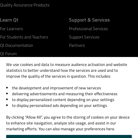
Quality Assurance Products
Learn Qt
Support & Services
For Learners
Professional Services
For Students and Teachers
Support Services
Qt Documentation
Partners
Qt Forum
We use cookies and data to measure audience activation and website
statistics to better understand how the services are used and to
improve the quality of the services in question. This includes:
the development and improvement of new services
© 2026 The Qt Company
delivering advertisements and measuring their effectiveness
Legal Notice
to display personalized content depending on your settings
Privacy and Cookie Policy
to display personalized ads depending on your settings
Terms & Conditions
By clicking “Allow All”, you agree to the storing of cookies on your device
Trust Center
to enhance site navigation, analyze site usage, and assist in our
Cookie Settings
marketing efforts. You can also manage your preferences here.
Email Preferences