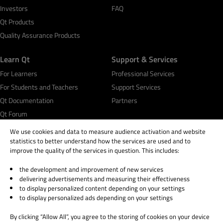
Investors
FAQ
Qt Products
Quality Assurance Products
Learn Qt
Support & Services
For Learners
Professional Services
For Students and Teachers
Support Services
Qt Documentation
Partners
Qt Forum
We use cookies and data to measure audience activation and website
statistics to better understand how the services are used and to
improve the quality of the services in question. This includes:
the development and improvement of new services
© 2026 The Qt Company
delivering advertisements and measuring their effectiveness
Legal Notice
to display personalized content depending on your settings
Privacy and Cookie Policy
to display personalized ads depending on your settings
Terms & Conditions
By clicking “Allow All”, you agree to the storing of cookies on your device
Trust Center