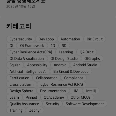
량을 증명해보세요!
2025년 10월 15일
카테고리
Cybersecurity
Dev Loop
Automation
Biz Circuit
Qt
Qt Framework
2D
3D
Cyber Resilience Act (CRA)
Learning
QA Orbit
Qt Data Visualization
Qt Design Studio
QtGraphs
Squish
Accessibility
Android
Android Studio
Artificial Intelligence AI
Biz Circuit & Dev Loop
Certification
Collaboration
Compliance
Cross platform
Cyber Resilience Act (CRA)
Design Sphere
Documentation
HMI
IntelliJ
Learn
Pinned
Qt Academy
Qt for MCUs
Quality Assurance
Security
Software Development
Training
Zephyr