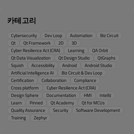
카테고리
Cybersecurity
Dev Loop
Automation
Biz Circuit
Qt
Qt Framework
2D
3D
Cyber Resilience Act (CRA)
Learning
QA Orbit
Qt Data Visualization
Qt Design Studio
QtGraphs
Squish
Accessibility
Android
Android Studio
Artificial Intelligence AI
Biz Circuit & Dev Loop
Certification
Collaboration
Compliance
Cross platform
Cyber Resilience Act (CRA)
Design Sphere
Documentation
HMI
IntelliJ
Learn
Pinned
Qt Academy
Qt for MCUs
Quality Assurance
Security
Software Development
Training
Zephyr