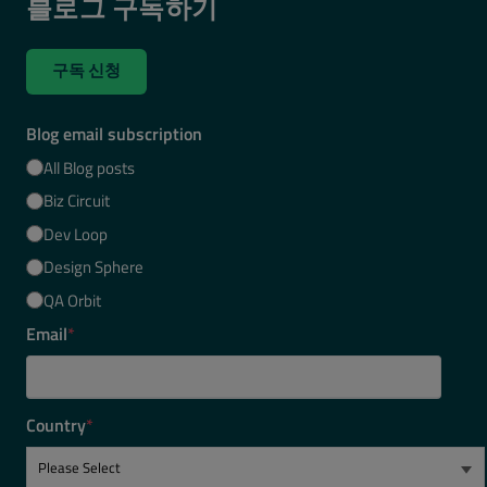
블로그 구독하기
구독 신청
Blog email subscription
All Blog posts
Biz Circuit
Dev Loop
Design Sphere
QA Orbit
Email
*
Country
*