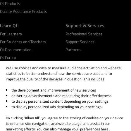
Qt Products
Quality Assurance Products
Learn Qt
Support & Services
For Learners
Professional Services
For Students and Teachers
Support Services
Qt Documentation
Partners
Qt Forum
We use cookies and data to measure audience activation and website
statistics to better understand how the services are used and to
improve the quality of the services in question. This includes:
the development and improvement of new services
© 2026 The Qt Company
delivering advertisements and measuring their effectiveness
Legal Notice
to display personalized content depending on your settings
Privacy and Cookie Policy
to display personalized ads depending on your settings
Terms & Conditions
By clicking “Allow All”, you agree to the storing of cookies on your device
Trust Center
to enhance site navigation, analyze site usage, and assist in our
Cookie Settings
marketing efforts. You can also manage your preferences here.