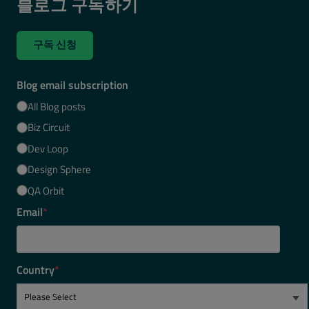
블로그 구독하기
구독 신청
Blog email subscription
All Blog posts
Biz Circuit
Dev Loop
Design Sphere
QA Orbit
Email
*
Country
*