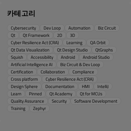
카테고리
Cybersecurity
Dev Loop
Automation
Biz Circuit
Qt
Qt Framework
2D
3D
Cyber Resilience Act (CRA)
Learning
QA Orbit
Qt Data Visualization
Qt Design Studio
QtGraphs
Squish
Accessibility
Android
Android Studio
Artificial Intelligence AI
Biz Circuit & Dev Loop
Certification
Collaboration
Compliance
Cross platform
Cyber Resilience Act (CRA)
Design Sphere
Documentation
HMI
IntelliJ
Learn
Pinned
Qt Academy
Qt for MCUs
Quality Assurance
Security
Software Development
Training
Zephyr