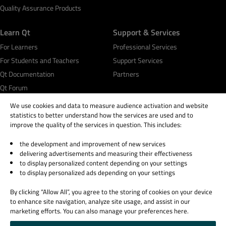
Quality Assurance Products
Learn Qt
Support & Services
For Learners
Professional Services
For Students and Teachers
Support Services
Qt Documentation
Partners
Qt Forum
We use cookies and data to measure audience activation and website
statistics to better understand how the services are used and to
improve the quality of the services in question. This includes:
the development and improvement of new services
© 2026 The Qt Company
delivering advertisements and measuring their effectiveness
Legal Notice
to display personalized content depending on your settings
Privacy and Cookie Policy
to display personalized ads depending on your settings
Terms & Conditions
By clicking “Allow All”, you agree to the storing of cookies on your device
Trust Center
to enhance site navigation, analyze site usage, and assist in our
Cookie Settings
marketing efforts. You can also manage your preferences here.
Email Preferences