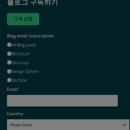
블로그 구독하기
구독 신청
Blog email subscription
All Blog posts
Biz Circuit
Dev Loop
Design Sphere
QA Orbit
Email
*
Country
*