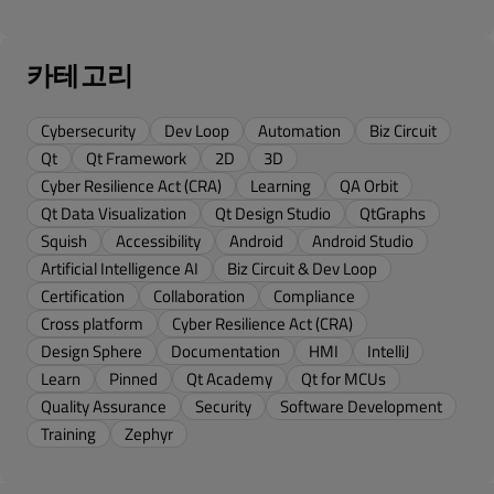
카테고리
Cybersecurity
Dev Loop
Automation
Biz Circuit
Qt
Qt Framework
2D
3D
Cyber Resilience Act (CRA)
Learning
QA Orbit
Qt Data Visualization
Qt Design Studio
QtGraphs
Squish
Accessibility
Android
Android Studio
Artificial Intelligence AI
Biz Circuit & Dev Loop
Certification
Collaboration
Compliance
Cross platform
Cyber Resilience Act (CRA)
Design Sphere
Documentation
HMI
IntelliJ
Learn
Pinned
Qt Academy
Qt for MCUs
Quality Assurance
Security
Software Development
Training
Zephyr