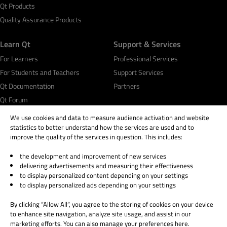
Qt Products
Quality Assurance Products
Learn Qt
Support & Services
For Learners
Professional Services
For Students and Teachers
Support Services
Qt Documentation
Partners
Qt Forum
We use cookies and data to measure audience activation and website
statistics to better understand how the services are used and to
improve the quality of the services in question. This includes:
the development and improvement of new services
© 2026 The Qt Company
delivering advertisements and measuring their effectiveness
Legal Notice
to display personalized content depending on your settings
Privacy and Cookie Policy
to display personalized ads depending on your settings
Terms & Conditions
By clicking “Allow All”, you agree to the storing of cookies on your device
Trust Center
to enhance site navigation, analyze site usage, and assist in our
Cookie Settings
marketing efforts. You can also manage your preferences here.