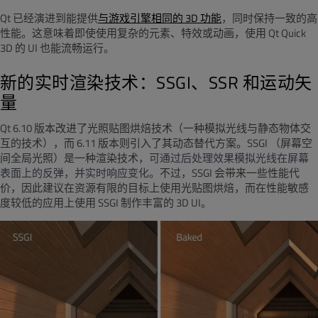
Qt 已经演进到能提供
与游戏引擎相同的 3D 功能
，同时保持一致的高
性能。这意味着即使使用复杂的元素、特效或动画，使用 Qt Quick
3D 的 UI 也能流畅运行。
新的实时渲染技术：SSGI、SSR 和运动矢
量
Qt 6.10 版本改进了光照贴图烘焙技术（一种模拟光线与静态物体交
互的技术），而 6.11 版本则引入了其动态替代方案。
SSGI
（屏幕空
间全局光照）是一种渲染技术，
可通过后处理效果模拟光线在屏幕
表面上的反弹，并实时响应变化。
不过，SSGI 会带来一些性能代
价，因此建议在资源有限的目标上使用光贴图烘焙，而在性能敏感
度较低的应用上使用 SSGI 制作丰富的 3D UI。