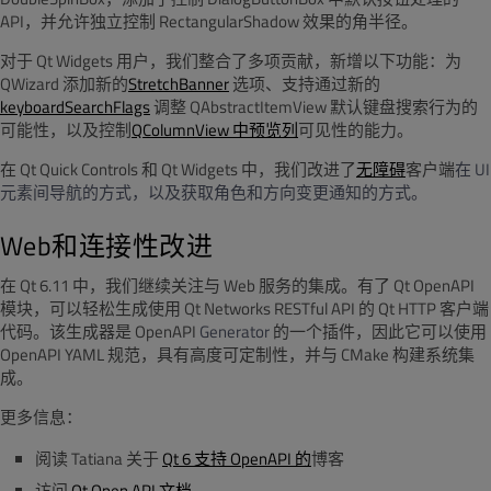
API，并允许独立控制 RectangularShadow 效果的角半径。
对于 Qt Widgets 用户，
我们整合了多项贡献，新增以下功能
：为
QWizard 添加新的
StretchBanner
选项、支持通过新的
keyboardSearchFlags
调整 QAbstractItemView 默认键盘搜索行为的
可能性，以及控制
QColumnView 中预览列
可见性的能力。
在
Qt Quick Controls
和
Qt Widgets
中
，我们改进了
无障碍
客户端
在
UI
元素间导航的方式，以及获取角色和方向变更通知的方式。
Web和连接性改进
在 Qt 6.11 中，我们继续关注与 Web 服务的集成。有了 Qt OpenAPI
模块，可以轻松生成使用 Qt Networks RESTful API 的 Qt HTTP 客户端
代码。该生成器是 OpenAPI
Generator
的一个插件，因此它可以使用
OpenAPI YAML 规范，具有高度可定制性，并与
CMake
构建系统集
成。
更多信息：
阅读 Tatiana 关于
Qt 6 支持 OpenAPI 的
博客
访问
Qt Open API 文档