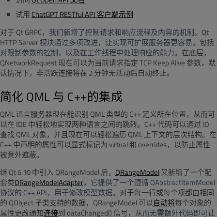
试用
ChatGPT RESTful API 客户端示例
对于 Qt GRPC，
我们新增了控制请求和响应流程及内容的机制。
Qt
HTTP Server
模块通过多项改进，让实现可扩展服务器更容易，包括
对限制参数的控制，以及在工作线程中处理响应的能力。
在底层，
QNetworkRequest 现在可以为当前请求指定 TCP Keep Alive 参数，默
认情况下，
非活跃连接将在 2 分钟无活动后自动终止。
简化 QML 与 C++的集成
QML
语言服务器现在能识别
QML
类型的
C++
定义所在位置，从而可
以在
IDE
中轻松地实现两种语言之间的跳转。
C++
代码可以通过
ID
查找
QML
对象，并且现在可以轻松遍历
QML
上下文的层次结构。在
C++
中声明的属性可以显式标记为
virtual
和
overrides
，以防止属性
被意外遮蔽。
继 Qt 6.10 中引入 QRangeModel 后，
QRangeModel
又新增了一个配
套类
QRangeModelAdapter
，
它提供了一个遵循
QAbstractItemModel
协议的
C++ API
，用于修改模型数据。
对于每一行或每个项都由相同
的 QObject 子类支持的数据，QRangeModel 可以
自动将
每个对象的
属性更改通知
连接
到 dataChanged() 信号，
从而无需额外代码即可让