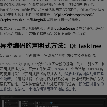
颜色和区域图形中的渐变到折线图的线条、描边和连接样式。
Bar3DSeries 中的标签可以更灵活地自定义和定位，QDateTimeAxis
可以使用时区并允许平移和缩放，
QSplineSeries::optimized
和
GraphsItem3D.cutoffMargin
等属性允许进一步微调。
如果这还
无法满足您的需求
，新的
CustomSeries
类型允许实现完全
自定义的图形，
可为每个数据点定义其专属的渲染方式。
异步编码的声明式方法：Qt
TaskTree
Qt TaskTree 是一个新模块，在 Qt 6.11 中作为技术预览版提供。
Qt TaskTree 为 Qt 的 API 设计带来了全新的视角，为 C++ 引入了一种
声明式描述方法。异步工作流通过
recipe
（一个传递给 TaskTree 的
可复用对象）以声明式描述的形式表达，
然后由任务树自动管理整
个流程
。这清晰地将工作流与模板代码分离，使得代码比传统方法
更具可读性。任务树会自动为您处理繁琐的任务，
即使面对复杂的
工作流，也能在一个地方清晰而精确地描述出来。