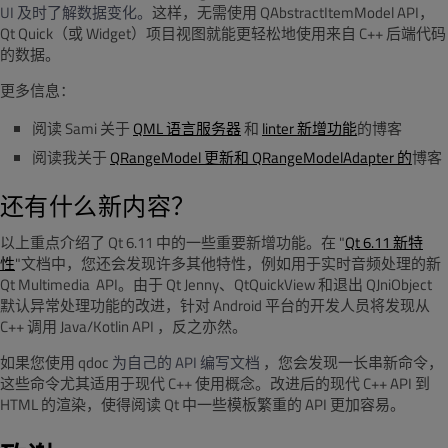
UI
及时了解数据变化。
这样，无需使用 QAbstractItemModel API，
Qt Quick（或 Widget）项目视图就能更轻松地使用来自 C++ 后端代码
的数据。
更多信息：
阅读 Sami 关于
QML 语言服务器
和
linter 新增功能
的博客
阅读我关于
QRangeModel 更新和 QRangeModelAdapter 的
博客
还有什么新内容？
以上重点介绍了 Qt 6.11 中的一些重要新增功能。在 "
Qt 6.11 新特
性
"文档中，您还会发现许多其他特性，例如用于实时音频处理的新
Qt Multimedia API
。由于 Qt Jenny、QtQuickView 和退出 QJniObject
默认异常处理功能的改进，针对 Android 平台的开发人员将发现从
C++ 调用 Java/Kotlin API ，
反之亦然。
如果您使用 qdoc
为自己的
API
编写文档
，您会发现一长串新命令，
这些命令尤其适用于现代 C++ 使用概念。
改进后的现代
C++ API
到
HTML
的渲染，使得阅读
Qt
中一些模板繁重的
API
更加容易。