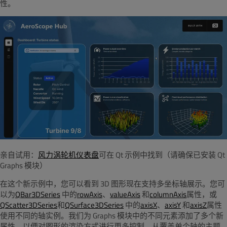
性。
亲自试用：
风力涡轮机仪表盘
可在 Qt 示例中找到（请确保已安装
Qt
Graphs
模块）
在这个新示例中，您可以看到 3D 图形现在支持多坐标轴展示。您可
以为
QBar3DSeries
中的
rowAxis
、
valueAxis
和
columnAxis
属性，或
QScatter3DSeries
和
QSurface3DSeries
中的
axisX
、
axisY
和
axisZ
属性
使用不同的轴实例。我们为
Graphs
模块中的不同元素添加了多个新
属性，以便对图形的渲染方式进行更多控制，从覆盖单个轴的主题