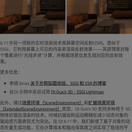
6.11
中另一项新的实时渲染技术是屏幕空间反射
(SSR)
。类似于
SSGI
，
它利用屏幕上可见的内容来渲染反射效果
——
其原理是对每
个像素进行
“
光线步进
”
计算，并根据场景信息生成对应的反射效
果。
更多信息：
参阅 Jonas
关于光照贴图烘焙、SSGI 和 SSR 的博客
在Qt 示例中
亲自试用
Qt Quick 3D - SSGI Lightmap
此外，通过
场景环境（SceneEnvironment）
和
扩展场景环境
（ExtendedSceneEnvironment）
类型，Qt Quick 3D 支持多种用于 3D
物体抗锯齿渲染的技术。
时域抗锯齿和运动模糊在减少动态对象的
锯齿感方面表现尤为突出。在
Qt 6.11
中，我们新增了基于对象的动
态矢量生成功能，它在计算成本和输出保真度之间实现了极佳的平