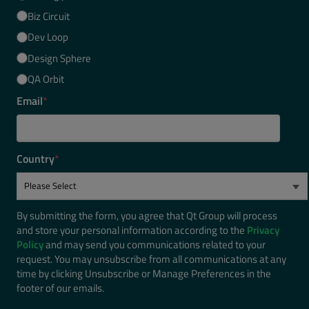
Biz Circuit
Dev Loop
Design Sphere
QA Orbit
Email
*
Country
*
By submitting the form, you agree that Qt Group will process
and store your personal information according to the
Privacy
Policy
and may send you communications related to your
request. You may unsubscribe from all communications at any
time by clicking Unsubscribe or Manage Preferences in the
footer of our emails.