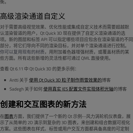
衡。
高级渲染通道自定义
对于需要高级视觉效果、优化性能或集成自定义技术而需要超越默
认渲染管道的用户，Qt Quick 3D 现在提供了自定义渲染通道的选
项。新的图层和标签 API 可以指定哪些项目应包含在渲染管道的不同
部分，将它们导向不同的渲染目标，并对单个渲染通道进行控制。
你可以复用现有的材质
，用附加着色器增强材质，或覆盖材质的某
些方面。所有这些新增的灵活性都可通过 QML 直接使用。
查看 Qt 6.11 中 Qt Quick 3D 的更多示例：
Antti 关于
使用 Qt Quick 3D 粒子制作雨雪效果的
博客
Sadegh 关于如何
使用真实 IES 配置文件实现
体积光轴
的博客
创建
和交互图表的新方法
在
图表
方面，我们提供了一个新的 Qt 示例--风力涡轮机仪表盘，展
示了从简单的 2D 演示到复杂的 3D 图表，来创建和组合数据可视化
方案。
这些图表在样式、标签或用户交互方面都具备高度的可定制