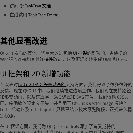
访问
Qt TaskTree 文档
在线试用
Task Tree Demo
其他显著改进
Qt 6.11 发布的其他一些重大改进包括
UI 框架
的新功能、
更便捷的
Web
服务连接
和其他
连接性
改进，以及更轻松地集成 QML 和 C++。
UI 框架和 2D 新增功能
在改进对
Lottie 和 SVG 矢量动画的
支持方面，我们得到了很多很好的
反馈。现
在
Qt 6.11
中，我们继续推进这项工作。我们现在支持路径
和形变动画，以及遮罩层、
SVG
遮罩和
SVG
符号。我们遵循
CSS
动
画时序函数的预定义子集，并且用于
Qt Quick VectorImage
模块的
Lottie
后端以及
lottietoqml
工具现已结束技术预览阶段，正式进入稳
定状态。
在 UI 框架方面，我们为 Qt Quick Controls 添加了备受期待的
DoubleSpinBox，添加了控制 DialogButtonBox 中默认按钮处理的