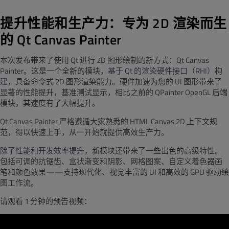
提升性能和生产力：专为 2D 渲染而生
的 Qt Canvas Painter
本次发布带来了使用 Qt 进行 2D 图形绘制的新方式：
Qt Canvas
Painter
。这是一个全新的模块，
基于
Qt
的渲染硬件接口（
RHI
）构
建
，具备命令式
2D
图形渲染能力。硬件加速为您的
UI
图形带来了
显著的性能提升，
基准测试显示，相比之前的 QPainter OpenGL 后端
模块，其速度有了大幅提升。
Qt Canvas Painter 严格
遵循大家熟悉的
HTML Canvas 2D
上下文规
范，得以快速上手，从一开始就提供高效生产力。
除了性能和开发效率提升
，新模块还带来了一些出色的高级特性。
包括可调的抗锯齿、盒状渐变和阴影、网格图案、自定义着色器画
笔和颜色效果
——
支持现代化、视觉丰富的
UI
和高效的
GPU
驱动绘
图工作流。
请观看 1 分钟的预告视频：