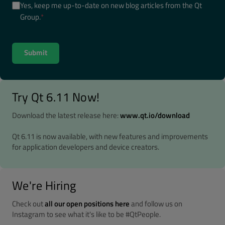
Yes, keep me up-to-date on new blog articles from the Qt
Group.
*
Try Qt 6.11 Now!
Download the latest release here:
www.qt.io/download
Qt 6.11 is now available, with new features and improvements
for application developers and device creators.
We're Hiring
Check out
all our open positions here
and follow us on
Instagram to see what it's like to be #QtPeople.