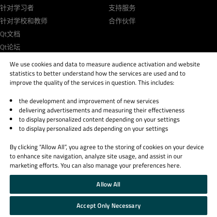
针对学习者
支持服务
针对学校和教师
合作伙伴
Qt文档
Qt论坛
We use cookies and data to measure audience activation and website
statistics to better understand how the services are used and to
improve the quality of the services in question. This includes:
the development and improvement of new services
© 2026 The Qt Company
delivering advertisements and measuring their effectiveness
Legal Notice
to display personalized content depending on your settings
Privacy and Cookie Policy
to display personalized ads depending on your settings
Terms & Conditions
By clicking “Allow All”, you agree to the storing of cookies on your device
Trust Center
to enhance site navigation, analyze site usage, and assist in our
Cookie Settings
marketing efforts. You can also manage your preferences here.
Email Preferences
Allow All
Qt Group includes The Qt Company Oy and its global subsidiaries and affiliates.
Accept Only Necessary