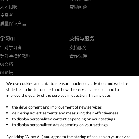
人才招聘
常见问题
投资者
质量保证产品
学习Qt
支持与服务
针对学习者
支持服务
针对学校和教师
合作伙伴
Qt文档
Qt论坛
We use cookies and data to measure audience activation and website
statistics to better understand how the services are used and to
improve the quality of the services in question. This includes:
the development and improvement of new services
© 2026 The Qt Company
delivering advertisements and measuring their effectiveness
Legal Notice
to display personalized content depending on your settings
Privacy and Cookie Policy
to display personalized ads depending on your settings
Terms & Conditions
By clicking “Allow All”, you agree to the storing of cookies on your device
Trust Center