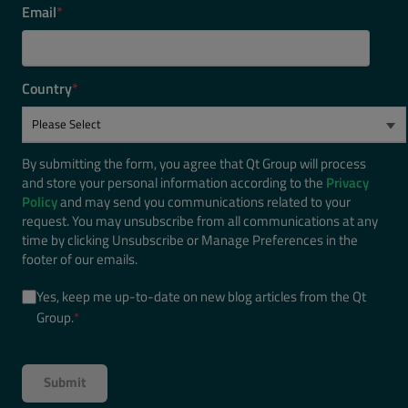
Email
*
Country
*
By submitting the form, you agree that Qt Group will process
and store your personal information according to the
Privacy
Policy
and may send you communications related to your
request. You may unsubscribe from all communications at any
time by clicking Unsubscribe or Manage Preferences in the
footer of our emails.
Yes, keep me up-to-date on new blog articles from the Qt
Group.
*