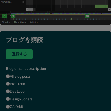
ブログを購読
登録する
Blog email subscription
All Blog posts
Biz Circuit
Dev Loop
Design Sphere
QA Orbit