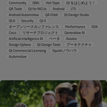
Community
QML
Hot Topic
Qt をはじめよう！
QA Tools
Qt for MCUs
Android
LTS
Android Automotive
QA Orbit
Qt Design Studio
Qt 6
Security
Qt 5
オープンソースカンファレンス
Performance
SDK
Coco
リサーチプロジェクト
Generative AI
Artificial Intelligence AI
ベータ
Axivion
Design Sphere
Qt Design Tools
アーキテクチャ
Qt Commercial Licensing
Squishノウハウ
Automotive