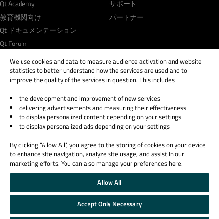
Qt Academy
サポート
教育機関向け
パートナー
Qt ドキュメンテーション
Qt Forum
We use cookies and data to measure audience activation and website
statistics to better understand how the services are used and to
improve the quality of the services in question. This includes:
the development and improvement of new services
© 2026 The Qt Company
delivering advertisements and measuring their effectiveness
Legal Notice
to display personalized content depending on your settings
Privacy and Cookie Policy
to display personalized ads depending on your settings
Terms & Conditions
By clicking “Allow All”, you agree to the storing of cookies on your device
Trust Center
to enhance site navigation, analyze site usage, and assist in our
Cookie Settings
marketing efforts. You can also manage your preferences here.
Email Preferences
Allow All
Qt Group includes The Qt Company Oy and its global subsidiaries and affiliates.
Accept Only Necessary