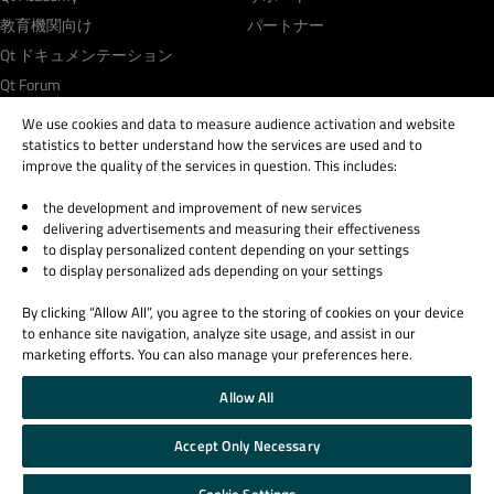
教育機関向け
パートナー
Qt ドキュメンテーション
Qt Forum
We use cookies and data to measure audience activation and website
statistics to better understand how the services are used and to
improve the quality of the services in question. This includes:
the development and improvement of new services
© 2026 The Qt Company
delivering advertisements and measuring their effectiveness
Legal Notice
to display personalized content depending on your settings
Privacy and Cookie Policy
to display personalized ads depending on your settings
Terms & Conditions
By clicking “Allow All”, you agree to the storing of cookies on your device
Trust Center
to enhance site navigation, analyze site usage, and assist in our
Cookie Settings
marketing efforts. You can also manage your preferences here.
Email Preferences
Allow All
Qt Group includes The Qt Company Oy and its global subsidiaries and affiliates.
Accept Only Necessary