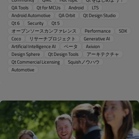
QA Tools
Qt for MCUs
Android
LTS
Android Automotive
QA Orbit
Qt Design Studio
Qt 6
Security
Qt 5
オープンソースカンファレンス
Performance
SDK
Coco
リサーチプロジェクト
Generative AI
Artificial Intelligence AI
ベータ
Axivion
Design Sphere
Qt Design Tools
アーキテクチャ
Qt Commercial Licensing
Squishノウハウ
Automotive