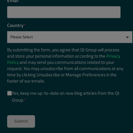
Email
*
Country
*
By submitting the form, you agree that Qt Group will process
and store your personal information according to the
Privacy
Policy
and may send you communications related to your
request. You may unsubscribe from all communications at any
time by clicking Unsubscribe or Manage Preferences in the
footer of our emails.
Yes, keep me up-to-date on new blog articles from the Qt
Group.
*