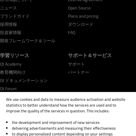
ニュース
Open Source
ブランドガイド
Plans and pricing
採用情報
ダウンロード
投資家情報
FAQ
開発フレームワーク＆ツール
学習リソース
サポート＆サービス
Qt Academy
サポート
教育機関向け
パートナー
Qt ドキュメンテーション
Qt Forum
We use cookies and data to measure audience activation and website
statistics to better understand how the services are used and to
improve the quality of the services in question. This includes:
the development and improvement of new services
© 2026 The Qt Company
delivering advertisements and measuring their effectiveness
Legal Notice
to display personalized content depending on your settings