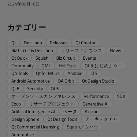
2024年09月10日
カテゴリー
Qt
Dev Loop
Releases
Qt Creator
Biz Circuit & Dev Loop
リリースアナウンス
News
Qt Quick
Squish
Biz Circuit
Events
Community
QML
Hot Topic
Qt をはじめよう！
QA Tools
Qt for MCUs
Android
LTS
Android Automotive
QA Orbit
Qt Design Studio
Qt 6
Security
Qt 5
オープンソースカンファレンス
Performance
SDK
Coco
リサーチプロジェクト
Generative AI
Artificial Intelligence AI
ベータ
Axivion
Design Sphere
Qt Design Tools
アーキテクチャ
Qt Commercial Licensing
Squishノウハウ
Automotive