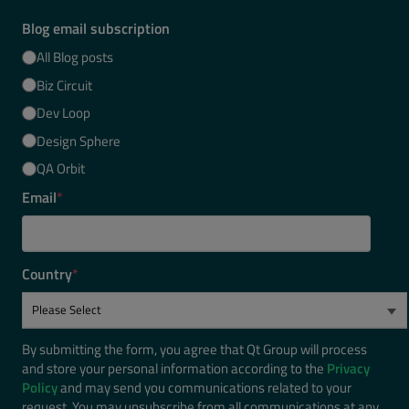
Blog email subscription
All Blog posts
Biz Circuit
Dev Loop
Design Sphere
QA Orbit
Email
*
Country
*
By submitting the form, you agree that Qt Group will process
and store your personal information according to the
Privacy
Policy
and may send you communications related to your
request. You may unsubscribe from all communications at any