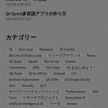
2025年09月30日
Qt Quick多言語アプリの作り方
2024年09月10日
カテゴリー
Qt
Dev Loop
Releases
Qt Creator
Biz Circuit & Dev Loop
リリースアナウンス
News
Qt Quick
Squish
Biz Circuit
Events
Community
QML
Hot Topic
Qt をはじめよう！
QA Tools
Qt for MCUs
Android
LTS
Android Automotive
QA Orbit
Qt Design Studio
Qt 6
Security
Qt 5
オープンソースカンファレンス
Performance
SDK
Coco
リサーチプロジェクト
Generative AI
Artificial Intelligence AI
ベータ
Axivion