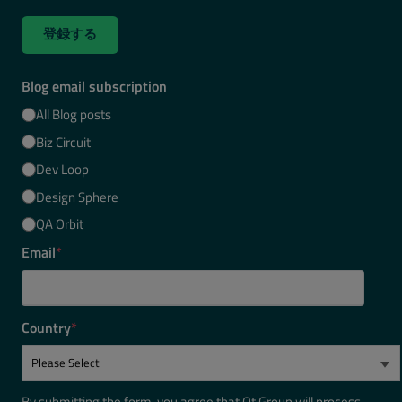
登録する
Blog email subscription
All Blog posts
Biz Circuit
Dev Loop
Design Sphere
QA Orbit
Email
*
Country
*
By submitting the form, you agree that Qt Group will process