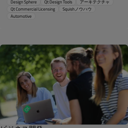
Design Sphere
Qt Design Tools
アーキテクチャ
Qt Commercial Licensing
Squishノウハウ
Automotive