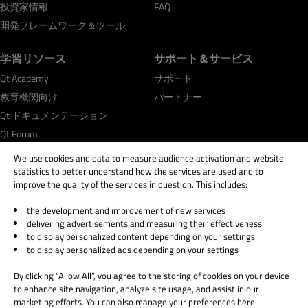
投資家情報
FAQ
開発フレームワーク＆ツール
学習リソース
サポート＆サービス
Qt Academy
サポート
教育機関向け
パートナー
Qt ドキュメンテーション
Qt Forum
We use cookies and data to measure audience activation and website
statistics to better understand how the services are used and to
improve the quality of the services in question. This includes:
the development and improvement of new services
© 2026 The Qt Company
delivering advertisements and measuring their effectiveness
Legal Notice
to display personalized content depending on your settings
Privacy and Cookie Policy
to display personalized ads depending on your settings
Terms & Conditions
By clicking “Allow All”, you agree to the storing of cookies on your device
Trust Center
to enhance site navigation, analyze site usage, and assist in our
Cookie Settings
marketing efforts. You can also manage your preferences here.