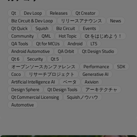
Qt
Dev Loop
Releases
Qt Creator
Biz Circuit & Dev Loop
リリースアナウンス
News
Qt Quick
Squish
Biz Circuit
Events
Community
QML
Hot Topic
Qt をはじめよう！
QA Tools
Qt for MCUs
Android
LTS
Android Automotive
QA Orbit
Qt Design Studio
Qt 6
Security
Qt 5
オープンソースカンファレンス
Performance
SDK
Coco
リサーチプロジェクト
Generative AI
Artificial Intelligence AI
ベータ
Axivion
Design Sphere
Qt Design Tools
アーキテクチャ
Qt Commercial Licensing
Squishノウハウ
Automotive