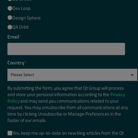
Dev Loop
Design Sphere
QA Orbit
Email
*
Country
*
By submitting the form, you agree that Qt Group will process
and store your personal information according to the
Privacy
Policy
and may send you communications related to your
request. You may unsubscribe from all communications at any
time by clicking Unsubscribe or Manage Preferences in the
footer of our emails.
Yes, keep me up-to-date on new blog articles from the Qt