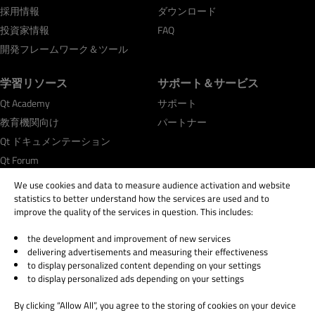
採用情報
ダウンロード
投資家情報
FAQ
開発フレームワーク＆ツール
学習リソース
サポート＆サービス
Qt Academy
サポート
教育機関向け
パートナー
Qt ドキュメンテーション
Qt Forum
We use cookies and data to measure audience activation and website
statistics to better understand how the services are used and to
improve the quality of the services in question. This includes:
the development and improvement of new services
© 2026 The Qt Company
delivering advertisements and measuring their effectiveness
Legal Notice
to display personalized content depending on your settings
Privacy and Cookie Policy
to display personalized ads depending on your settings
Terms & Conditions
By clicking “Allow All”, you agree to the storing of cookies on your device
Trust Center