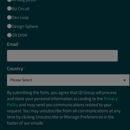
Biz Circuit
Dev Loop
Design Sphere
QA Orbit
Email
*
Country
*
By submitting the form, you agree that Qt Group will process
and store your personal information according to the
Privacy
Policy
and may send you communications related to your
request. You may unsubscribe from all communications at any
time by clicking Unsubscribe or Manage Preferences in the
footer of our emails.