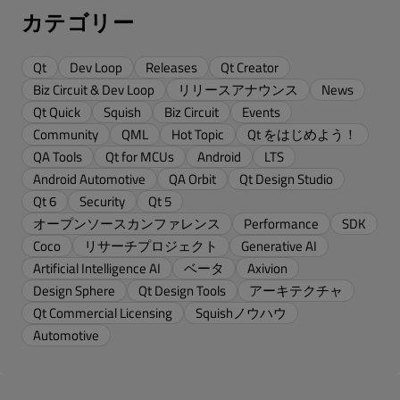
カテゴリー
Qt
Dev Loop
Releases
Qt Creator
Biz Circuit & Dev Loop
リリースアナウンス
News
Qt Quick
Squish
Biz Circuit
Events
Community
QML
Hot Topic
Qt をはじめよう！
QA Tools
Qt for MCUs
Android
LTS
Android Automotive
QA Orbit
Qt Design Studio
Qt 6
Security
Qt 5
オープンソースカンファレンス
Performance
SDK
Coco
リサーチプロジェクト
Generative AI
Artificial Intelligence AI
ベータ
Axivion
Design Sphere
Qt Design Tools
アーキテクチャ
Qt Commercial Licensing
Squishノウハウ
Automotive