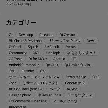
2024年09月10日
カテゴリー
Qt
Dev Loop
Releases
Qt Creator
Biz Circuit & Dev Loop
リリースアナウンス
News
Qt Quick
Squish
Biz Circuit
Events
Community
QML
Hot Topic
Qt をはじめよう！
QA Tools
Qt for MCUs
Android
LTS
Android Automotive
QA Orbit
Qt Design Studio
Qt 6
Security
Qt 5
オープンソースカンファレンス
Performance
SDK
Coco
リサーチプロジェクト
Generative AI
Artificial Intelligence AI
ベータ
Axivion
Design Sphere
Qt Design Tools
アーキテクチャ
Qt Commercial Licensing
Squishノウハウ
Automotive