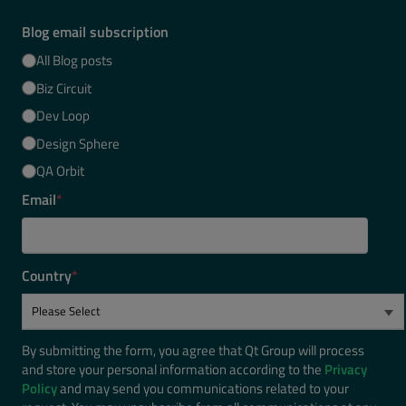
Blog email subscription
All Blog posts
Biz Circuit
Dev Loop
Design Sphere
QA Orbit
Email
*
Country
*
By submitting the form, you agree that Qt Group will process
and store your personal information according to the
Privacy
Policy
and may send you communications related to your