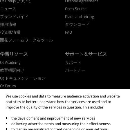
Qt Groupについて
License Agreement
ニュース
Open Source
ブランドガイド
Plans and pricing
採用情報
ダウンロード
投資家情報
FAQ
開発フレームワーク＆ツール
学習リソース
サポート＆サービス
Qt Academy
サポート
教育機関向け
パートナー
Qt ドキュメンテーション
Qt Forum
We use cookies and data to measure audience activation and website
statistics to better understand how the services are used and to
improve the quality of the services in question. This includes:
the development and improvement of new services
© 2026 The Qt Company
delivering advertisements and measuring their effectiveness
Legal Notice
to display personalized content depending on your settings