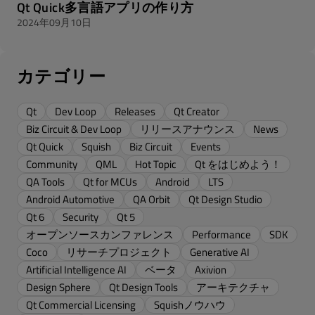
Qt Quick多言語アプリの作り方
2024年09月10日
カテゴリー
Qt
Dev Loop
Releases
Qt Creator
Biz Circuit & Dev Loop
リリースアナウンス
News
Qt Quick
Squish
Biz Circuit
Events
Community
QML
Hot Topic
Qt をはじめよう！
QA Tools
Qt for MCUs
Android
LTS
Android Automotive
QA Orbit
Qt Design Studio
Qt 6
Security
Qt 5
オープンソースカンファレンス
Performance
SDK
Coco
リサーチプロジェクト
Generative AI
Artificial Intelligence AI
ベータ
Axivion
Design Sphere
Qt Design Tools
アーキテクチャ
Qt Commercial Licensing
Squishノウハウ