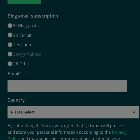
Blog email subscription
All Blog posts
Biz Circuit
Dev Loop
Design Sphere
QA Orbit
Email
*
Country
*
By submitting the form, you agree that Qt Group will process
and store your personal information according to the
Privacy
Policy
and may send you communications related to your