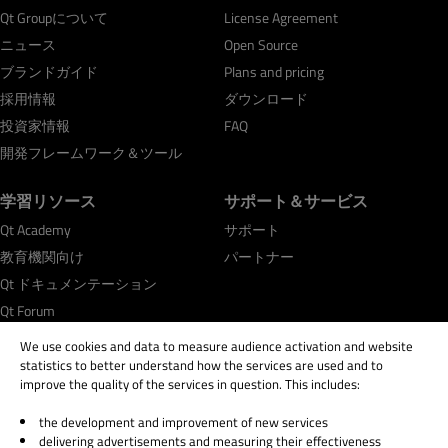
Qt Groupについて
License Agreement
ニュース
Open Source
ブランドガイド
Plans and pricing
採用情報
ダウンロード
投資家情報
FAQ
開発フレームワーク＆ツール
学習リソース
サポート＆サービス
Qt Academy
サポート
教育機関向け
パートナー
Qt ドキュメンテーション
Qt Forum
We use cookies and data to measure audience activation and website
statistics to better understand how the services are used and to
improve the quality of the services in question. This includes:
the development and improvement of new services
© 2026 The Qt Company
delivering advertisements and measuring their effectiveness