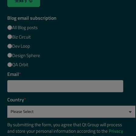
登録する
Blog email subscription
All Blog posts
Biz Circuit
Dev Loop
Design Sphere
QA Orbit
Email
*
Country
*
By submitting the form, you agree that Qt Group will process
and store your personal information according to the
Privacy