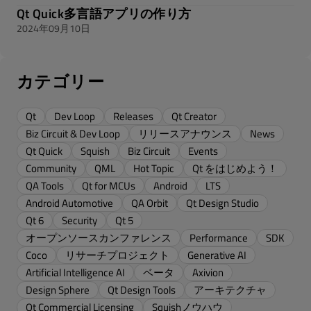
Qt Quick多言語アプリの作り方
2024年09月10日
カテゴリー
Qt
Dev Loop
Releases
Qt Creator
Biz Circuit & Dev Loop
リリースアナウンス
News
Qt Quick
Squish
Biz Circuit
Events
Community
QML
Hot Topic
Qt をはじめよう！
QA Tools
Qt for MCUs
Android
LTS
Android Automotive
QA Orbit
Qt Design Studio
Qt 6
Security
Qt 5
オープンソースカンファレンス
Performance
SDK
Coco
リサーチプロジェクト
Generative AI
Artificial Intelligence AI
ベータ
Axivion
Design Sphere
Qt Design Tools
アーキテクチャ
Qt Commercial Licensing
Squishノウハウ