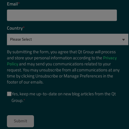
Email
*
Country
*
By submitting the form, you agree that Qt Group will process
and store your personal information according to the
Privacy
Policy
and may send you communications related to your
request. You may unsubscribe from all communications at any
time by clicking Unsubscribe or Manage Preferences in the
footer of our emails.
Yes, keep me up-to-date on new blog articles from the Qt
Group.
*