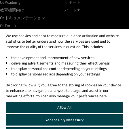
Qt Academy
サポート
教育機関向け
パートナー
Qt ドキュメンテーション
Qt Forum
We use cookies and data to measure audience activation and website
statistics to better understand how the services are used and to
improve the quality of the services in question. This includes:
the development and improvement of new services
© 2026 The Qt Company
delivering advertisements and measuring their effectiveness
Legal Notice
to display personalized content depending on your settings
Privacy and Cookie Policy
to display personalized ads depending on your settings
Terms & Conditions
By clicking “Allow All”, you agree to the storing of cookies on your device
Trust Center
to enhance site navigation, analyze site usage, and assist in our
Cookie Settings
marketing efforts. You can also manage your preferences here.
Email Preferences
Allow All
Qt Group includes The Qt Company Oy and its global subsidiaries and affiliates.
Accept Only Necessary