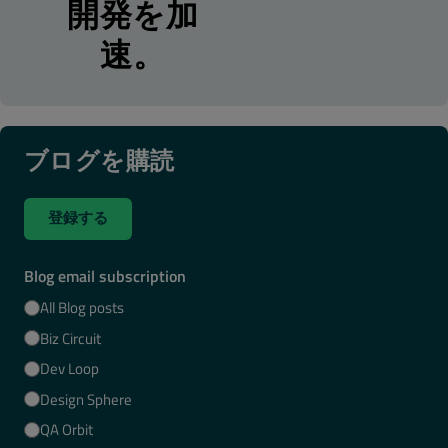
開発を加
速。
ブログを購読
登録する
Blog email subscription
All Blog posts
Biz Circuit
Dev Loop
Design Sphere
QA Orbit