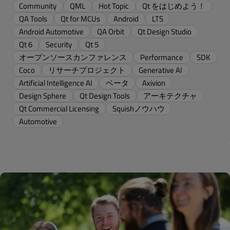
Community
QML
Hot Topic
Qt をはじめよう！
QA Tools
Qt for MCUs
Android
LTS
Android Automotive
QA Orbit
Qt Design Studio
Qt 6
Security
Qt 5
オープンソースカンファレンス
Performance
SDK
Coco
リサーチプロジェクト
Generative AI
Artificial Intelligence AI
ベータ
Axivion
Design Sphere
Qt Design Tools
アーキテクチャ
Qt Commercial Licensing
Squishノウハウ
Automotive