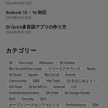
2024年09月12日
Android 15・16 対応
2025年09月30日
Qt Quick多言語アプリの作り方
2024年09月10日
カテゴリー
Qt
Dev Loop
Releases
Qt Creator
Biz Circuit & Dev Loop
リリースアナウンス
News
Qt Quick
Squish
Biz Circuit
Events
Community
QML
Hot Topic
Qt をはじめよう！
QA Tools
Qt for MCUs
Android
LTS
Android Automotive
QA Orbit
Qt Design Studio
Qt 6
Security
Qt 5
オープンソースカンファレンス
Performance
SDK