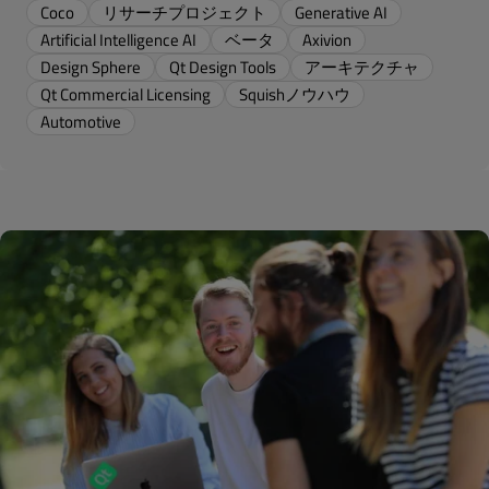
Coco
リサーチプロジェクト
Generative AI
Artificial Intelligence AI
ベータ
Axivion
Design Sphere
Qt Design Tools
アーキテクチャ
Qt Commercial Licensing
Squishノウハウ
Automotive