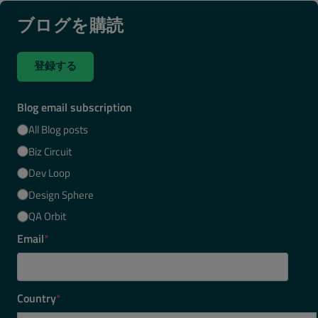
ブログを購読
登録する
Blog email subscription
All Blog posts
Biz Circuit
Dev Loop
Design Sphere
QA Orbit
Email
*
Country
*