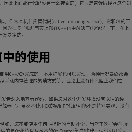
t)进行内存管理。因此上面那行代码没有什么神奇的；它只是告诉编译器这个对
本机非托管代码(native unmanaged code)，它和Qt的工
为很多“问题”事实上都在C++11中解决了(顺便说一下，在上
me开发决定的。
移植中的使用
一切能用C++/CX完成的，不用扩展也可以实现，两种情况最终都会
续手动内存管理的繁琐方式等。理论上没有什么阻止我们在
。
移植的开发者深入地查看代码。如果您对这个开发环境没有以往的经
辑器了。虽然不使用CX的WinRT代码可能不是特别美观，没有
扩展。例如，您不能使用任何^-指针的自动补全。当然了这些会在Qt
的是Qt移植以及基本的Qt Creator集成(构建、调试和开发)。