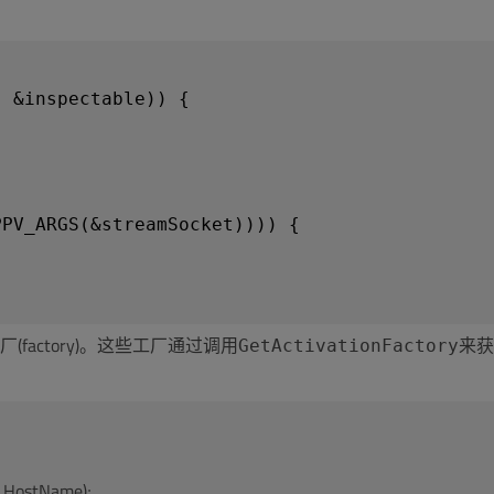
, &inspectable)) {
PPV_ARGS(&streamSocket)))) {
actory)。这些工厂通过调用
来获
GetActivationFactory
_HostName);