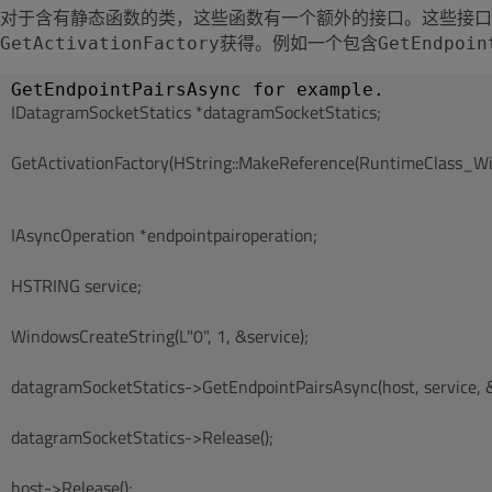
对于含有静态函数的类，这些函数有一个额外的接口。这些接口用“S
获得。例如一个包含
GetActivationFactory
GetEndpoin
IDatagramSocketStatics *datagramSocketStatics;
GetActivationFactory(HString::MakeReference(RuntimeClass_W
IAsyncOperation *endpointpairoperation;
HSTRING service;
WindowsCreateString(L"0", 1, &service);
datagramSocketStatics->GetEndpointPairsAsync(host, service, &
datagramSocketStatics->Release();