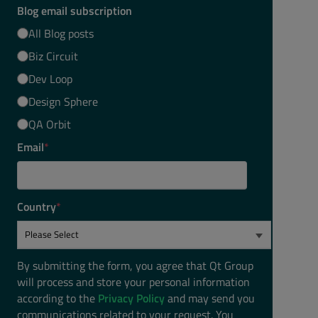
Blog email subscription
All Blog posts
Biz Circuit
Dev Loop
Design Sphere
QA Orbit
Email
*
Country
*
By submitting the form, you agree that Qt Group
will process and store your personal information
according to the
Privacy Policy
and may send you
communications related to your request. You