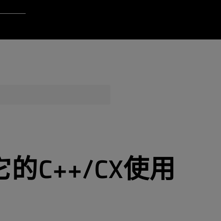
gin to Qt Account
ere
QA Orbit
它的C++/CX使用