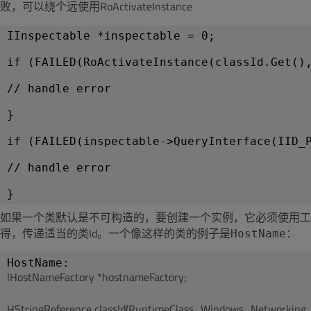
败，可以绕个远使用RoActivateInstance
IInspectable *inspectable = 0;
if (FAILED(RoActivateInstance(classId.Get()
// handle error
}
if (FAILED(inspectable->QueryInterface(IID_
// handle error
如果一个类默认是不可构造的，要创建一个实例，它必须使用工厂(f
得，传递适当的类Id。一个像这样的类的例子是
HostName：
IHostNameFactory *hostnameFactory;
HStringReference classId(RuntimeClass_Windows_Networking