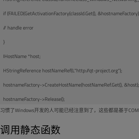
if (FAILED(GetActivationFactory(classId.Get(), &hostnameFactory))
// handle error
}
IHostName *host;
HStringReference hostNameRef(L"http://qt-project.org");
hostnameFactory->CreateHostName(hostNameRef.Get(), &host)
习惯了Windows开发的人可能已经注意到了，这些都是基于C
调用静态函数