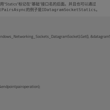
tatics”标记在“基础”接口名的后面。并且也可以通过
的例子是
。
tPairsAsync
IDatagramSocketStatics
indows_Networking_Sockets_DatagramSocket).Get(), &datagramSo
endpointpairoperation);