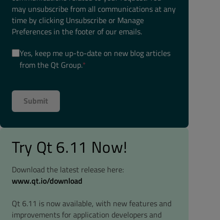
may unsubscribe from all communications at any
time by clicking Unsubscribe or Manage
Preferences in the footer of our emails.
Yes, keep me up-to-date on new blog articles
from the Qt Group.
*
Try Qt 6.11 Now!
Download the latest release here:
www.qt.io/download
Qt 6.11 is now available, with new features and
improvements for application developers and