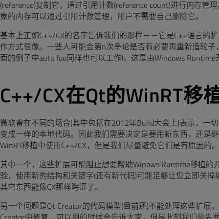
(reference)复制它，通过引用计数(reference coun
象的内存可以通过引用计数管理，用户不需要自己删除它。
基本上正如C++/CX的名字告诉我们的那样－－它是C++语言的扩展。作为
作方式很像。一些人可能会第n次争论是否有必要再重新造轮子，因
面的例子中auto foo同样也可以工作)，这是由Windows Runti
C++/CX在Qt的WinRT
微软曾在不同的场合(其中包括在2012年Build大会上)表示，
变成一样的本地代码。因此我们需要决定是要用新东西，还是继
WinRT移植中使用C++/CX，但是我们尽量避免它们是有原因的
其中一个，这些扩展可能阻止想要帮助Winows Runtime
验，使用新的结构和关键字(还有新代码)可能足够让您立即关掉编
其它东西能像CX那样晦涩了。
另一个问题是Qt Creator的代码模型(目前还)不能处理这些
Creator中修复，可以用的时候会告诉大家，但是此刻我们最先要做