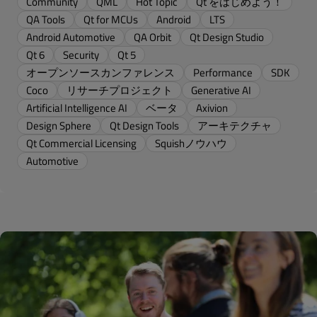
Community
QML
Hot Topic
Qt をはじめよう！
QA Tools
Qt for MCUs
Android
LTS
Android Automotive
QA Orbit
Qt Design Studio
Qt 6
Security
Qt 5
オープンソースカンファレンス
Performance
SDK
Coco
リサーチプロジェクト
Generative AI
Artificial Intelligence AI
ベータ
Axivion
Design Sphere
Qt Design Tools
アーキテクチャ
Qt Commercial Licensing
Squishノウハウ
Automotive