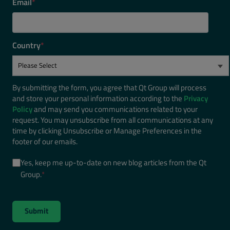
Email
*
Country
*
By submitting the form, you agree that Qt Group will process
and store your personal information according to the
Privacy
Policy
and may send you communications related to your
request. You may unsubscribe from all communications at any
time by clicking Unsubscribe or Manage Preferences in the
footer of our emails.
Yes, keep me up-to-date on new blog articles from the Qt
Group.
*