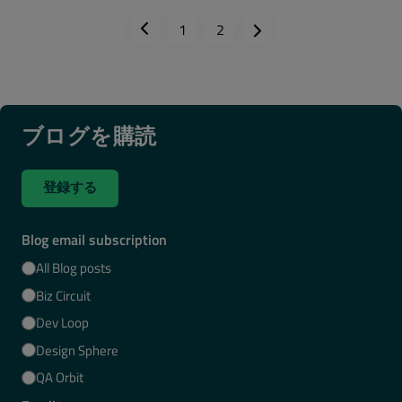
1
2
ブログを購読
登録する
Blog email subscription
All Blog posts
Biz Circuit
Dev Loop
Design Sphere
QA Orbit