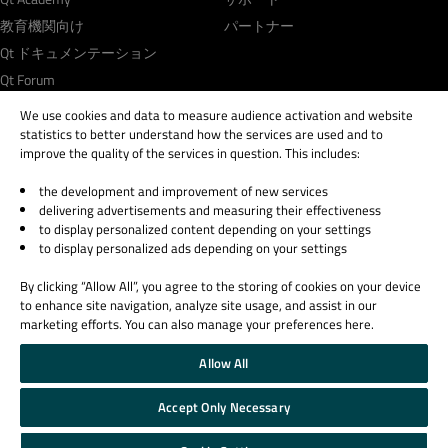
教育機関向け
パートナー
Qt ドキュメンテーション
Qt Forum
We use cookies and data to measure audience activation and website
statistics to better understand how the services are used and to
improve the quality of the services in question. This includes:
the development and improvement of new services
© 2026 The Qt Company
delivering advertisements and measuring their effectiveness
Legal Notice
to display personalized content depending on your settings
Privacy and Cookie Policy
to display personalized ads depending on your settings
Terms & Conditions
By clicking “Allow All”, you agree to the storing of cookies on your device
Trust Center
to enhance site navigation, analyze site usage, and assist in our
Cookie Settings
marketing efforts. You can also manage your preferences here.
Email Preferences
Allow All
Qt Group includes The Qt Company Oy and its global subsidiaries and affiliates.
Accept Only Necessary