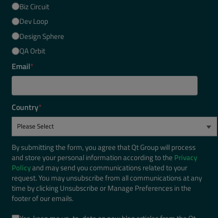
Biz Circuit
Dev Loop
Design Sphere
QA Orbit
Email
*
Country
*
By submitting the form, you agree that Qt Group will process
and store your personal information according to the
Privacy
Policy
and may send you communications related to your
request. You may unsubscribe from all communications at any
time by clicking Unsubscribe or Manage Preferences in the
footer of our emails.