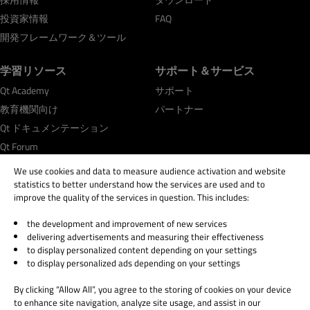
投資家情報
FAQ
開発フレームワーク＆ツール
学習リソース
サポート＆サービス
Qt Academy
サポート
教育機関向け
パートナー
Qt ドキュメンテーション
Qt Forum
We use cookies and data to measure audience activation and website
statistics to better understand how the services are used and to
improve the quality of the services in question. This includes:
the development and improvement of new services
© 2026 The Qt Company
delivering advertisements and measuring their effectiveness
Legal Notice
to display personalized content depending on your settings
Privacy and Cookie Policy
to display personalized ads depending on your settings
Terms & Conditions
By clicking “Allow All”, you agree to the storing of cookies on your device
Trust Center
to enhance site navigation, analyze site usage, and assist in our
Cookie Settings