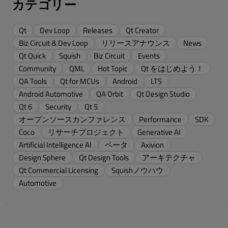
カテゴリー
Qt
Dev Loop
Releases
Qt Creator
Biz Circuit & Dev Loop
リリースアナウンス
News
Qt Quick
Squish
Biz Circuit
Events
Community
QML
Hot Topic
Qt をはじめよう！
QA Tools
Qt for MCUs
Android
LTS
Android Automotive
QA Orbit
Qt Design Studio
Qt 6
Security
Qt 5
オープンソースカンファレンス
Performance
SDK
Coco
リサーチプロジェクト
Generative AI
Artificial Intelligence AI
ベータ
Axivion
Design Sphere
Qt Design Tools
アーキテクチャ
Qt Commercial Licensing
Squishノウハウ
Automotive