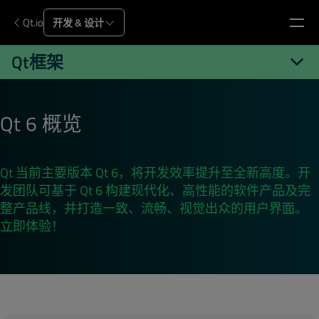
Qt.io
开发 & 设计
Qt框架
Qt.io/zh-cn
Qt 开发
Qt 框架
Qt 6
Qt 6 概览
Qt 当前主要版本 Qt 6，将开发效率提升至全新高度。开
发团队可基于 Qt 6 构建现代化、高性能的软件产品及完
整产品线，并打造一致、流畅、视觉出众的用户界面。
立即体验！