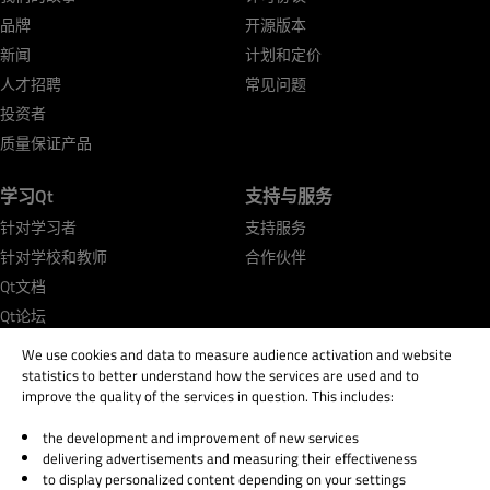
品牌
开源版本
新闻
计划和定价
人才招聘
常见问题
投资者
质量保证产品
学习Qt
支持与服务
针对学习者
支持服务
针对学校和教师
合作伙伴
Qt文档
Qt论坛
We use cookies and data to measure audience activation and website
statistics to better understand how the services are used and to
improve the quality of the services in question. This includes:
the development and improvement of new services
© 2026 The Qt Company
delivering advertisements and measuring their effectiveness
Legal Notice
to display personalized content depending on your settings